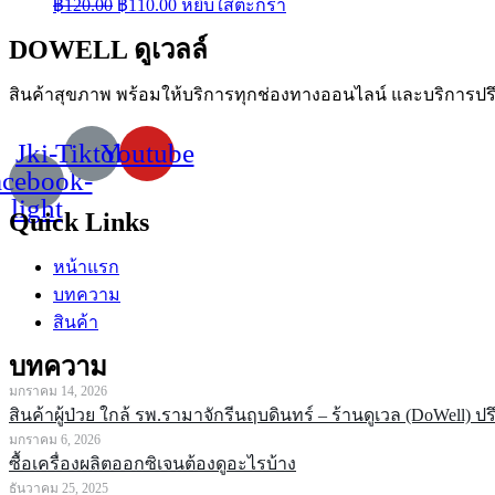
฿
120.00
฿
110.00
หยิบใส่ตะกร้า
DOWELL ดูเวลล์
สินค้าสุขภาพ
พร้อมให้บริการทุกช่องทางออนไลน์
และบริการปร
Jki-
Tiktok
Youtube
acebook-
light
Quick Links
หน้าแรก
บทความ
สินค้า
บทความ
มกราคม 14, 2026
สินค้าผู้ป่วย ใกล้ รพ.รามาจักรีนฤบดินทร์ – ร้านดูเวล (DoWell) ป
มกราคม 6, 2026
ซื้อเครื่องผลิตออกซิเจนต้องดูอะไรบ้าง
ธันวาคม 25, 2025