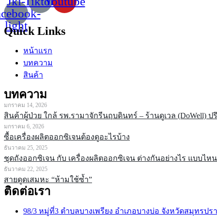
Jki-
Tiktok
Youtube
acebook-
light
Quick Links
หน้าแรก
บทความ
สินค้า
บทความ
มกราคม 14, 2026
สินค้าผู้ป่วย ใกล้ รพ.รามาจักรีนฤบดินทร์ – ร้านดูเวล (DoWell) ป
มกราคม 6, 2026
ซื้อเครื่องผลิตออกซิเจนต้องดูอะไรบ้าง
ธันวาคม 25, 2025
ชุดถังออกซิเจน กับ เครื่องผลิตออกซิเจน ต่างกันอย่างไร แบบไ
ธันวาคม 22, 2025
สายดูดเสมหะ “ห้ามใช้ซ้ำ”
ติดต่อเรา
98/3 หมู่ที่3 ตำบลบางเพรียง อำเภอบางบ่อ จังหวัดสมุทรปร