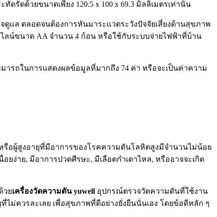
งกระทัดรัดด้วยขนาดเพียง 120.5 x 100 x 69.3 มิลลิเมตรเท่านั้น
รใส่ใจดูแล ตลอดจนต้องการหันมาระแวดระวังปัจจัยเสี่ยงด้านสุขภาพ
าไลน์ขนาด AA จำนวน 4 ก้อน หรือใช้กับระบบจ่ายไฟฟ้าที่บ้าน
มสามารถในการแสดงผลข้อมูลที่มากถึง 74 ค่า หรือจะเป็นค่าความ
หิตหรือผู้สูงอายุที่มีอาการของโรคความดันโลหิตสูงมีจำนวนไม่น้อย
นื่อยง่าย, มีอาการปวดศีรษะ, มีเลือดกำเดาไหล, หรืออาจจะเกิด
ด้วย
เครื่องวัดความดัน yuwell
อุปกรณ์ตรวจวัดความดันที่ใช้งาน
ม่ควรละเลย เพื่อสุขภาพที่ดีอย่างยั่งยืนนั่นเอง โดยข้อดีหลัก ๆ