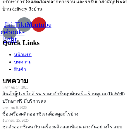
ปรึกษาการใช้ผลิตภัณฑ์จากทางร้าน
และรอรับยาสามัญประจำ
บ้าน
delivery
ถึงบ้าน
Jki-
Tiktok
Youtube
acebook-
light
Quick Links
หน้าแรก
บทความ
สินค้า
บทความ
มกราคม 14, 2026
สินค้าผู้ป่วย ใกล้ รพ.รามาจักรีนฤบดินทร์ – ร้านดูเวล (DoWell)
ปรึกษาฟรี มีบริการส่ง
มกราคม 6, 2026
ซื้อเครื่องผลิตออกซิเจนต้องดูอะไรบ้าง
ธันวาคม 25, 2025
ชุดถังออกซิเจน กับ เครื่องผลิตออกซิเจน ต่างกันอย่างไร แบบ