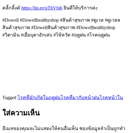
คลิ้กลิ้งค์
https://lin.ee/uThVbi6
ยินดีให้บริการค่ะ
#Dowell #Dowellhealthyshop #สินค้าสุขภาพ #ดูเวล #ดูเวลล
สินค้าสุขภาพ #Dowellสินค้าสุขภาพ #Dowellhealthyshop
#วิตามิน #เยื่อบุตาอักเสบ #ไข้หวัด #ฤดูฝน #โรคฤดูฝน
Tagged
โรคที่มักเกิดในฤดูฝน
โรคที่มากับหน้าฝน
โรคหน้าใน
ใส่ความเห็น
อีเมลของคุณจะไม่แสดงให้คนอื่นเห็น
ช่องข้อมูลจำเป็นถูกทำ