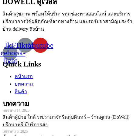
DOWELL ดูเวลล์
สินค้าสุขภาพ
พร้อมให้บริการทุกช่องทางออนไลน์
และบริการ
ปรึกษาการใช้ผลิตภัณฑ์จากทางร้าน
และรอรับยาสามัญประจำ
บ้าน
delivery
ถึงบ้าน
Jki-
Tiktok
Youtube
acebook-
light
Quick Links
หน้าแรก
บทความ
สินค้า
บทความ
มกราคม 14, 2026
สินค้าผู้ป่วย ใกล้ รพ.รามาจักรีนฤบดินทร์ – ร้านดูเวล (DoWell)
ปรึกษาฟรี มีบริการส่ง
มกราคม 6, 2026