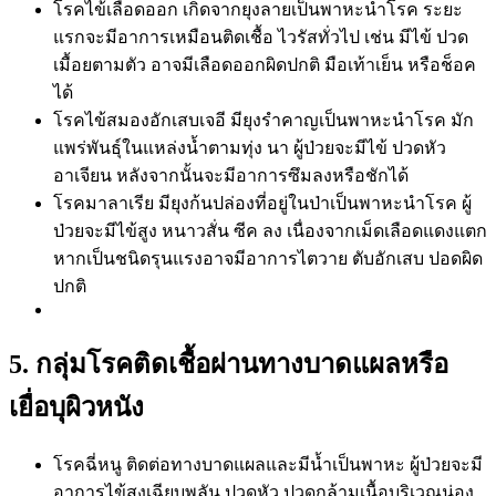
โรคไข้เลือดออก เกิดจากยุงลายเป็นพาหะนำโรค ระยะ
แรกจะมีอาการเหมือนติดเชื้อ ไวรัสทั่วไป เช่น มีไข้ ปวด
เมื้อยตามตัว อาจมีเลือดออกผิดปกติ มือเท้าเย็น หรือช็อค
ได้
โรคไข้สมองอักเสบเจอี มียุงรำคาญเป็นพาหะนำโรค มัก
แพร่พันธุ์ในแหล่งน้ำตามทุ่ง นา ผู้ป่วยจะมีไข้ ปวดหัว
อาเจียน หลังจากนั้นจะมีอาการซึมลงหรือชักได้
โรคมาลาเรีย มียุงก้นปล่องที่อยู่ในป่าเป็นพาหะนำโรค ผู้
ป่วยจะมีไข้สูง หนาวสั่น ซีค ลง เนื่องจากเม็ดเลือดแดงแตก
หากเป็นชนิดรุนแรงอาจมีอาการไตวาย ตับอักเสบ ปอดผิด
ปกติ
5. กลุ่มโรคติดเชื้อผ่านทางบาดแผลหรือ
เยื่อบุผิวหนัง
โรคฉี่หนู ติดต่อทางบาดแผลและมีน้ำเป็นพาหะ ผู้ป่วยจะมี
อาการไข้สูงเฉียบพลัน ปวดหัว ปวดกล้ามเนื้อบริเวณน่อง